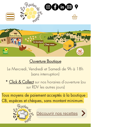
Ouverture Boutique
Le Mercredi, Vendredi et Samedi de
9h à 18h
(sans interruption)
*
Click & Collect
sur
nos horaires d'ouverture (ou
sur RDV les autres jours)
Tous moyens de paiement acceptés à la boutique :
CB, espèces et chèques, sans montant minimum.
Découvrir nos recettes