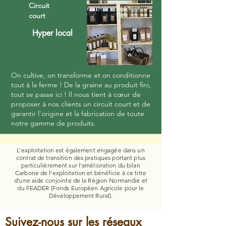
Circuit
court
Hyper local
​On cultive, on transforme et on conditionne
tout à la ferme ! De la graine au produit fini,
tout se passe ici ! Il nous tient à
cœur
de
proposer à nos clients un circuit court et de
garantir l'origine et la fabrication de toute
notre gamme de produits.
L’exploitation est également engagée dans un
contrat de transition des pratiques portant plus
particulièrement sur l’amélioration du bilan
Carbone de l’exploitation et bénéficie à ce titre
d’une aide conjointe de la Région Normandie et
du FEADER (Fonds Européen Agricole pour le
Développement Rural).
Suivez-nous sur les réseaux