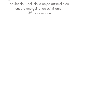
boules de Noël, de la neige artificielle ou
encore une guirlande scintillante !
3€ par création
Partager cet événement
Le Rucher de
Cantiers
EARL FREMIN
le-rucher-de-cantiers@hotmail.com
06 43 31 32 00
4 bis Rue de l'École Cantiers, 27420 Cantiers, France