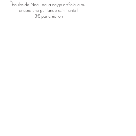
boules de Noël, de la neige artificielle ou
encore une guirlande scintillante !
3€ par création
Partager cet événement
Le Rucher de
Cantiers
EARL FREMIN
le-rucher-de-cantiers@hotmail.com
06 43 31 32 00
4 bis Rue de l'École Cantiers, 27420 Cantiers, France