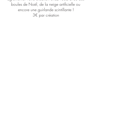
boules de Noël, de la neige artificielle ou
encore une guirlande scintillante !
3€ par création
Partager cet événement
Le Rucher de
Cantiers
EARL FREMIN
le-rucher-de-cantiers@hotmail.com
06 43 31 32 00
4 bis Rue de l'École Cantiers, 27420 Cantiers, France