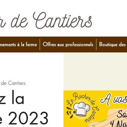
nements à la ferme
Offres aux professionnels
Boutique des 
 de Cantiers
z la
e 2023