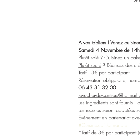
A vos tabliers ! Venez cuisine
Samedi 4 Novembre de 14h
Plutôt salé
 ? Cuisinez un cake 
Plutôt sucré
 ? Réalisez des cr
Tarif : 3€ par participant
Réservation obligatoire, nombr
06 43 31 32 00
le-rucher-de-cantiers@hotmail
Les ingrédients sont fournis :
Les recettes seront adaptées s
Evènement en partenariat av
#CuisinezlaNormandie
*Tarif de 3€ par participant 