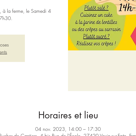
s, à la ferme, le Samedi 4
7h30.
loses
ents
Horaires et lieu
04 nov. 2023, 14:00 – 17:30
Rucher de Cantiers, 4 bis Rue de l'École, 27420 Vexin-sur-Epte, Fr