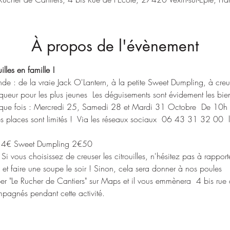
À propos de l'évènement
illes en famille ! 
nde : de la vraie Jack O'Lantern, à la petite Sweet Dumpling, à creu
ueur pour les plus jeunes  Les déguisements sont évidement les bie
aque fois : Mercredi 25, Samedi 28 et Mardi 31 Octobre  De 10
es places sont limités !  Via les réseaux sociaux  06 43 31 32 00  l
on 4€ Sweet Dumpling 2€50
 Si vous choisissez de creuser les citrouilles, n'hésitez pas à rappor
es et faire une soupe le soir ! Sinon, cela sera donner à nos poules 
taper "Le Rucher de Cantiers" sur Maps et il vous emmènera  4 bis ru
mpagnés pendant cette activité.