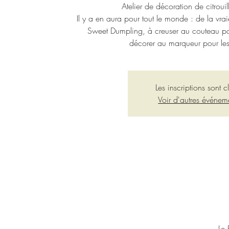
Atelier de décoration de citrouil
Il y a en aura pour tout le monde : de la vrai
Sweet Dumpling, à creuser au couteau pou
décorer au marqueur pour les
Les inscriptions sont c
Voir d'autres événem
Le 