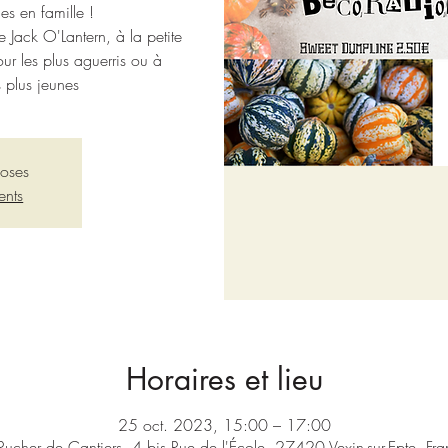
les en famille !
e Jack O'Lantern, à la petite
r les plus aguerris ou à
 plus jeunes
loses
ents
Horaires et lieu
25 oct. 2023, 15:00 – 17:00
Rucher de Cantiers, 4 bis Rue de l'École, 27420 Vexin-sur-Epte, Fr