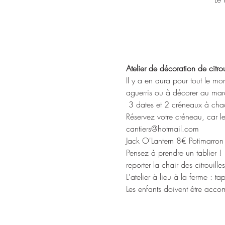
Atelier de décoration de citrou
Il y a en aura pour tout le mo
aguerris ou à décorer au marq
 3 dates et 2 créneaux à ch
Réservez votre créneau, car l
cantiers@hotmail.com
Jack O'Lantern 8€ Potimarr
Pensez à prendre un tablier ! 
reporter la chair des citrouill
L'atelier à lieu à la ferme : 
Les enfants doivent être acco