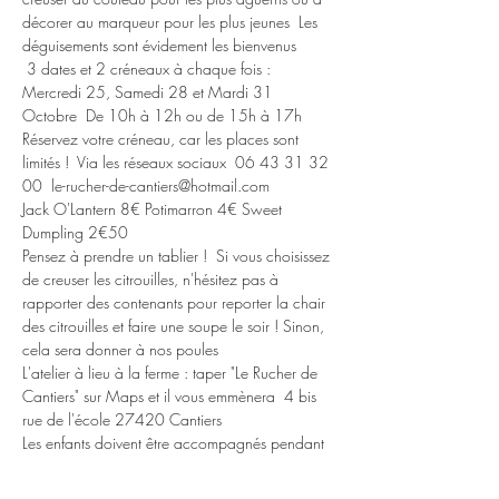
décorer au marqueur pour les plus jeunes  Les 
déguisements sont évidement les bienvenus 
 3 dates et 2 créneaux à chaque fois : 
Mercredi 25, Samedi 28 et Mardi 31 
Octobre  De 10h à 12h ou de 15h à 17h 
Réservez votre créneau, car les places sont 
limités !  Via les réseaux sociaux  06 43 31 32 
00  le-rucher-de-cantiers@hotmail.com
Jack O'Lantern 8€ Potimarron 4€ Sweet 
Dumpling 2€50
Pensez à prendre un tablier !  Si vous choisissez 
de creuser les citrouilles, n'hésitez pas à 
rapporter des contenants pour reporter la chair 
des citrouilles et faire une soupe le soir ! Sinon, 
cela sera donner à nos poules 
L'atelier à lieu à la ferme : taper "Le Rucher de 
Cantiers" sur Maps et il vous emmènera  4 bis 
rue de l'école 27420 Cantiers
Les enfants doivent être accompagnés pendant 
cette activité.