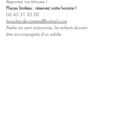
Apportez vos blouses !
Places limitées : réservez votre horaire !
06 43 31 32 00
le-rucher-de-cantiers@hotmail.com
Atelier en semi autonomie, les enfants doivent 
être accompagnés d'un adulte
Partager cet événement
Le Rucher de
Cantiers
EARL FREMIN
le-rucher-de-cantiers@hotmail.com