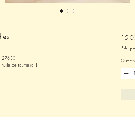
ches
15,0
Politiqu
te 27630)
Quantit
huile de tournesol !