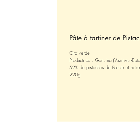
Pâte à tartiner de Pista
Oro verde
Productrice : Genuina (Vexin-sur-Ep
52% de pistaches de Bronte et notre 
220g